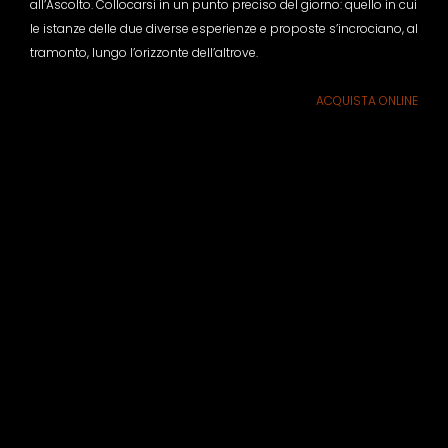
all’Ascolto. Collocarsi in un punto preciso del giorno: quello in cui
le istanze delle due diverse esperienze e proposte s’incrociano, al
tramonto, lungo l’orizzonte dell’altrove.
ACQUISTA ONLINE
ARCHIVIO
Un progetto di