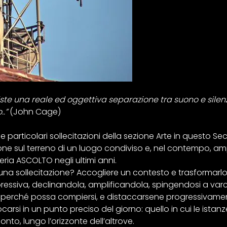
ste una reale ed oggettiva separazione tra suono e silenzi
.”
(John Cage)
e particolari sollecitazioni della sezione Arte in questo
e sul terreno di un luogo condiviso e, nel contempo, ampli
ria ASCOLTO negli ultimi anni.
una sollecitazione? Accogliere un contesto e trasformarlo,
spressiva, declinandola, amplificandola, spingendosi a varca
, perché possa compiersi, e distaccarsene progressivame
carsi in un punto preciso del giorno: quello in cui le istan
nto, lungo l’orizzonte dell’altrove.