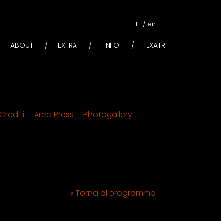
it
en
ABOUT
EXTRA
INFO
EXATR
Crediti
Area Press
Photogallery
« Torna al programma