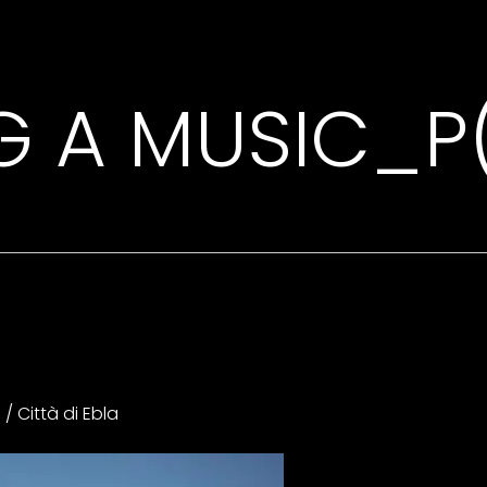
G A MUSIC_P(
/ Città di Ebla