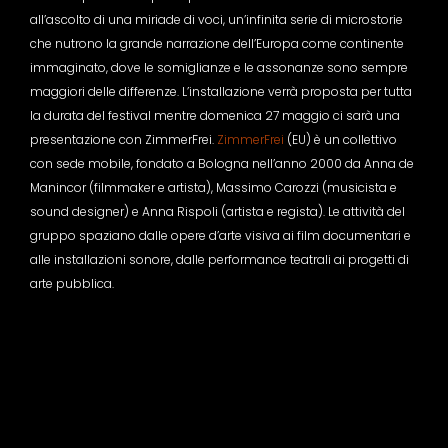
all’ascolto di una miriade di voci, un’infinita serie di microstorie
che nutrono la grande narrazione dell’Europa come continente
immaginato, dove le somiglianze e le assonanze sono sempre
maggiori delle differenze. L’installazione verrà proposta per tutta
la durata del festival mentre domenica 27 maggio ci sarà una
presentazione con ZimmerFrei.
ZimmerFrei
(EU) è un collettivo
con sede mobile, fondato a Bologna nell’anno 2000 da Anna de
Manincor (filmmaker e artista), Massimo Carozzi (musicista e
sound designer) e Anna Rispoli (artista e regista). Le attività del
gruppo spaziano dalle opere d’arte visiva ai film documentari e
alle installazioni sonore, dalle performance teatrali ai progetti di
arte pubblica.