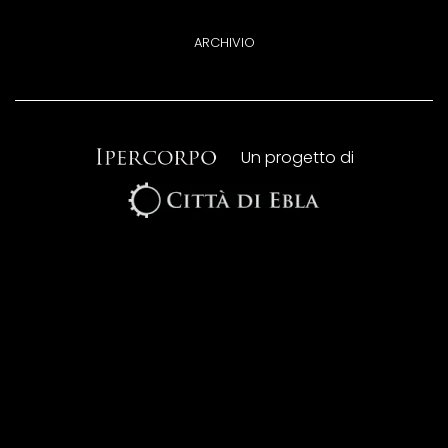
ARCHIVIO
Un progetto di
Copyright © 2017 Associazione Culturale Città di Ebla Via
Pandolfa 36 - 47122 Forlì (FC) | P.Iva/C.F. 03.51.13.70.409
Design by
Domani Studio
Privacy Policy
|
Cookie Policy
|
Preferenze Cookie