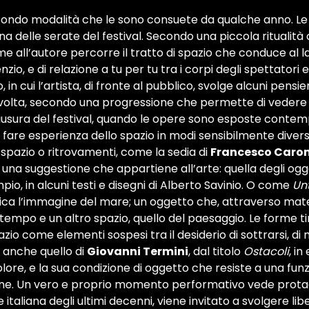
econdo modalità che le sono consuete da qualche anno. Le 
a delle serate del festival. Secondo una piccola ritualità c
me all’autore percorre il tratto di spazio che conduce al la
io, e di relazione a tu per tu tra i corpi degli spettatori e
n cui l’artista, di fronte al pubblico, svolge alcuni pensieri
a volta, secondo una progressione che permette di veder
chiusura del festival, quando le opere sono esposte con
 fare esperienza dello spazio in modi sensibilmente diversi.
pazio o ritrovamenti, come la sedia di
Francesco Caro
una suggestione che appartiene all’arte: quella degli oggett
o, in alcuni testi e disegni di Alberto Savinio. O come
Unt
 l’immagine del mare; un oggetto che, attraverso materiali
tempo e un altro spazio, quello del paesaggio. Le forme t
io come elementi sospesi tra il desiderio di sottrarsi, di m
è anche quello di
Giovanni Termini
, dal titolo
Ostacoli
, in
ore, e la sua condizione di oggetto che resiste a una fun
azione. Un vero e proprio momento performativo vede prot
 italiana degli ultimi decenni, viene invitato a svolgere l