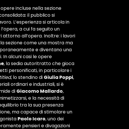
opere incluse nella sezione
onsolidata: il pubblico si
voro. L’esperienza si articola in
 l’opera, a cui fa seguito un
 attorno all’opera. Inoltre: i lavori
e la sezione come una mostra ma
temporaneamente e diventano una
 In alcuni casi le opere
ne
, la sedia autoritratto che gioca
i personificati, in particolare i
itled
, lo stendino di
Giulia Poppi
,
 ordinari e industriali, si è
imide di
Giacomo Mallardo
,
imetizzarsi, e la necessità di
 equilibrio tra la sua presenza
zione, ma capace di stimolare un
agonista
Paolo Icaro
, uno dei
iberamente pensieri e divagazioni