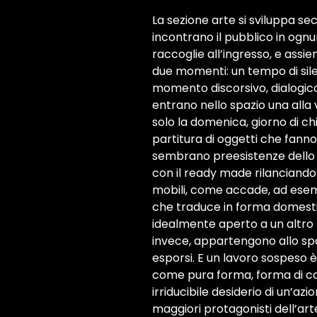
La sezione arte si sviluppa s
incontrano il pubblico in ognun
raccoglie all’ingresso, e assie
due momenti: un tempo di silenz
momento discorsivo, dialogico, i
entrano nello spazio una all
solo la domenica, giorno di 
partitura di oggetti che fanno
sembrano preesistenze dello s
con il ready made rilanciando 
mobili, come accade, ad esempi
che traduce in forma domestica
idealmente aperto a un altro 
invece, appartengono allo spaz
esporsi. E un lavoro sospeso 
come pura forma, forma di col
irriducibile desiderio di un’
maggiori protagonisti dell’arte