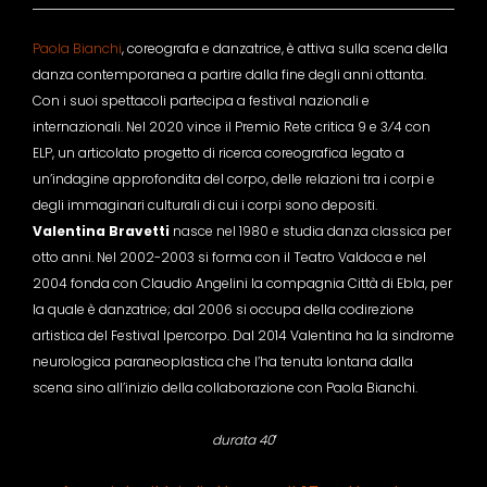
Paola Bianchi
, coreografa e danzatrice, è attiva sulla scena della
danza contemporanea a partire dalla fine degli anni ottanta.
Con i suoi spettacoli partecipa a festival nazionali e
internazionali. Nel 2020 vince il Premio Rete critica 9 e 3⁄4 con
ELP, un articolato progetto di ricerca coreografica legato a
un’indagine approfondita del corpo, delle relazioni tra i corpi e
degli immaginari culturali di cui i corpi sono depositi.
Valentina Bravetti
nasce nel 1980 e studia danza classica per
otto anni. Nel 2002-2003 si forma con il Teatro Valdoca e nel
2004 fonda con Claudio Angelini la compagnia Città di Ebla, per
la quale è danzatrice; dal 2006 si occupa della codirezione
artistica del Festival Ipercorpo. Dal 2014 Valentina ha la sindrome
neurologica paraneoplastica che l’ha tenuta lontana dalla
scena sino all’inizio della collaborazione con Paola Bianchi.
durata 40′