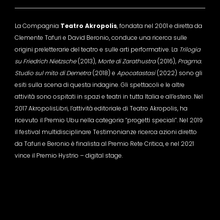
La Compagnia
Teatro Akropolis
, fondata nel 2001 e diretta da
Clemente Tafuri e David Beronio, conduce una ricerca sulle
origini preletterarie del teatro e sulle arti performative. La
Trilogia
su Friedrich Nietzsche
(2013),
Morte di Zarathustra
(2016),
Pragma.
Studio sul mito di Demetra
(2018) e
Apocatastasi
(2022) sono gli
esiti sulla scena di questa indagine. Gli spettacoli e le altre
attività sono ospitati in spazi e teatri in tutta Italia e all’estero. Nel
2017 AkropolisLibri, l’attività editoriale di Teatro Akropolis, ha
ricevuto il Premio Ubu nella categoria “progetti speciali”. Nel 2019
il festival multidisciplinare Testimonianze ricerca azioni diretto
da Tafuri e Beronio è finalista al Premio Rete Critica, e nel 2021
vince il Premio Hystrio – digital stage.