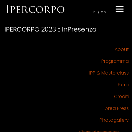
it
en
IPERCORPO 2023 :: InPresenza
About
Programma
IPP & Masterclass
Extra
Crediti
Area Press
Photogallery
« Torna al programma