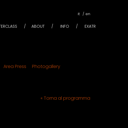
it
en
STERCLASS
ABOUT
INFO
EXATR
Area Press
Photogallery
« Torna al programma