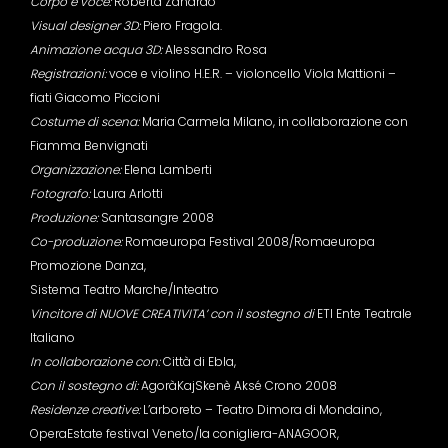
Corpo e voce:
Roberta Zanardo
Visual designer 3D:
Piero Fragola.
Animazione acqua 3D:
Alessandro Rosa
Registrazioni:
voce e violino H.E.R. – violoncello Viola Mattioni –
fiati Giacomo Piccioni
Costume di scena:
Maria Carmela Milano, in collaborazione con
Fiamma Benvignati
Organizzazione:
Elena Lamberti
Fotografo:
Laura Arlotti
Produzione:
Santasangre 2008
Co-produzione:
Romaeuropa Festival 2008/Romaeuropa
Promozione Danza,
Sistema Teatro Marche/Inteatro
Vincitore di NUOVE CREATIVITA’ con il sostegno di
ETI Ente Teatrale
Italiano
In collaborazione con:
Città di Ebla,
Con il sostegno di:
AgoràKajSkenè Aksé Crono 2008
Residenze creative:
L’arboreto – Teatro Dimora di Mondaino,
OperaEstate festival Veneto/la conigliera-ANAGOOR,