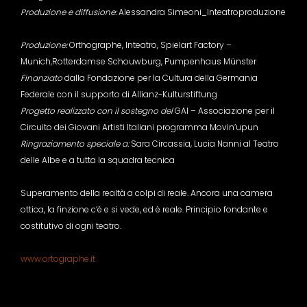
Produzione e diffusione:
Alessandra Simeoni_Inteatroproduzione
Produzione:
Orthographe, Inteatro, Spielart Factory –
Munich,Rotterdamse Schouwburg, Pumpenhaus Münster
Finanziato
dalla Fondazione per la Cultura della Germania
Federale con il supporto di Allianz-Kulturstiftung
Progetto realizzato con il sostegno
del
GAI – Associazione per il
Circuito dei Giovani Artisti Italiani programma Movin’upun
Ringraziamento speciale a:
Sara Circassia, Lucia Nanni al Teatro
delle Albe e a tutta la squadra tecnica
Superamento della realtà a colpi di reale. Ancora una camera
ottica, la finzione c’è e si vede, ed è reale. Principio fondante e
costitutivo di ogni teatro.
www.ortographe.it