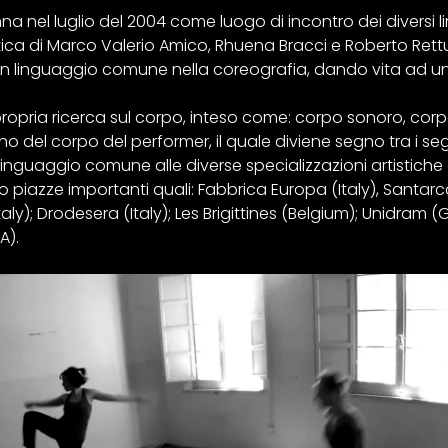
a nel luglio del 2004 come luogo di incontro dei diversi li
stica di Marco Valerio Amico, Rhuena Bracci e Roberto Rettu
n linguaggio comune nella coreografia, dando vita ad u
opria ricerca sul corpo, inteso come: corpo sonoro, corp
ano del corpo del performer, il quale diviene segno tra i s
nguaggio comune alle diverse specializzazioni artistiche 
piazze importanti quali: Fabbrica Europa (Italy), Santarcan
aly); Drodesera (Italy); Les Brigittines (Belgium); Unidram
A).