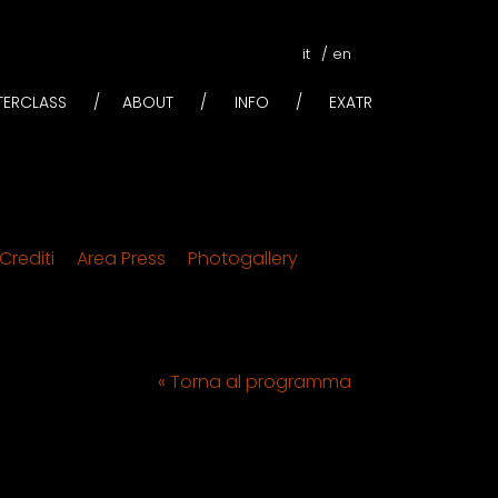
it
en
STERCLASS
ABOUT
INFO
EXATR
Crediti
Area Press
Photogallery
« Torna al programma