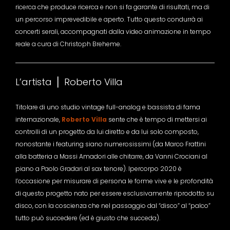
ricerca che produce ricerca e non si fa garante di risultati, ma di
un percorso imprevedibile e aperto. Tutto questo condurrà ai
concerti serali, accompagnati dalla video animazione in tempo
reale a cura di Christoph Breheme.
L’artista ⎪ Roberto Villa
Titolare di uno studio vintage full-analog e bassista di fama
internazionale,
Roberto Villa
sente che è tempo di mettersi ai
controlli di un progetto da lui diretto e da lui solo composto,
nonostante i featuring siano numerosissimi (da Marco Frattini
alla batteria a Massi Amadori alle chitarre, da Vanni Crociani al
piano a Paolo Gradari al sax tenore). Ipercorpo 2020 è
l’occasione per misurare di persona le forme vive e le profondità
di questo progetto nato per essere esclusivamente riprodotto su
disco, con la coscienza che nel passaggio dal “disco” al “palco”
tutto può succedere (ed è giusto che succeda).