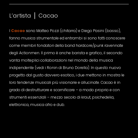
L’artista ⎪ Cacao
I
Cacao
sono Matteo Pozzi (chitarra) e Diego Pasini (basso),
fanno musica strumentale ed entrambi si sono fatti conoscere
come membri fondatori della band hardcore/punk ravennate
degli Actionmen. Il primo è anche barista e grafico, il secondo
vanta molteplici collaborazioni nel mondo della musica
indipendente (vedi i Ronin di Bruno Dorella). In questo nuovo
progetto dal gusto davvero esotico, i due mettono in mostra le
loro tendenze musicali più visionarie e allucinate. Cacao è in
grado di destrutturare e scarnificare – a modo proprio e con
strumenti essenziali – mezzo secolo di kraut, psichedelia,
elettronica, musica afro e dub.