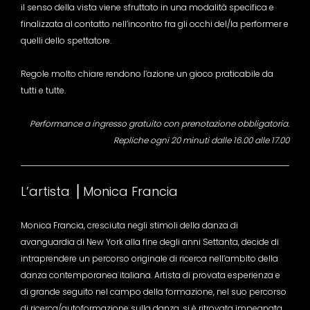
il senso della vista viene sfruttato in una modalità specifica e
finalizzata al contatto nell’incontro fra gli occhi del/la performer e
quelli dello spettatore.
Regole molto chiare rendono l’azione un gioco praticabile da
tutti e tutte.
Performance a ingresso gratuito con prenotazione obbligatoria.
Repliche ogni 20 minuti dalle 16.00 alle 17.00
L’artista ⎥ Monica Francia
Monica Francia, cresciuta negli stimoli della danza di
avanguardia di New York alla fine degli anni Settanta, decide di
intraprendere un percorso originale di ricerca nell’ambito della
danza contemporanea italiana. Artista di provata esperienza e
di grande seguito nel campo della formazione, nel suo percorso
di ricerca/autoformazione sulla danza, si è ritrovata impegnata