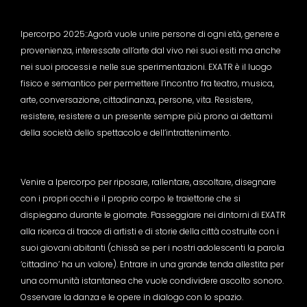
Ipercorpo 2025::Agorà vuole unire persone di ogni età, genere e
provenienza, interessate all’arte dal vivo nei suoi esiti ma anche
nei suoi processi e nelle sue sperimentazioni. EXATR è il luogo
fisico e semantico per permettere l’incontro fra teatro, musica,
arte, conversazione, cittadinanza, persone, vita. Resistere,
resistere, resistere a un presente sempre più prono ai dettami
della società dello spettacolo e dell’intrattenimento.
Venire a Ipercorpo per riposare, rallentare, ascoltare, disegnare
con i propri occhi e il proprio corpo le traiettorie che si
dispiegano durante le giornate. Passeggiare nei dintorni di EXATR
alla ricerca di tracce di artisti e di storie della città costruite con i
suoi giovani abitanti (chissà se per i nostri adolescenti la parola
‘cittadino’ ha un valore). Entrare in una grande tenda allestita per
una comunità istantanea che vuole condividere ascolto sonoro.
Osservare la danza e le opere in dialogo con lo spazio.