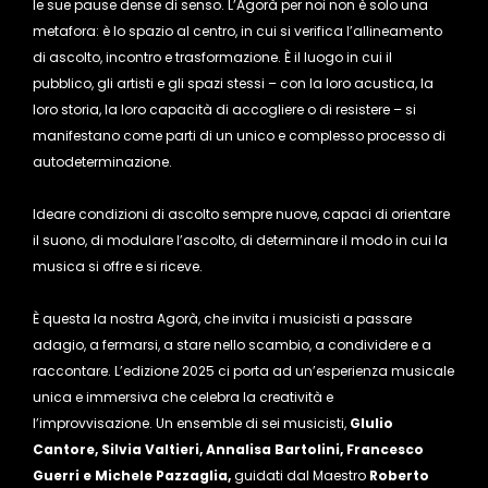
le sue pause dense di senso. L’Agorà per noi non è solo una
metafora: è lo spazio al centro, in cui si verifica l’allineamento
di ascolto, incontro e trasformazione. È il luogo in cui il
pubblico, gli artisti e gli spazi stessi – con la loro acustica, la
loro storia, la loro capacità di accogliere o di resistere – si
manifestano come parti di un unico e complesso processo di
autodeterminazione.
Ideare condizioni di ascolto sempre nuove, capaci di orientare
il suono, di modulare l’ascolto, di determinare il modo in cui la
musica si offre e si riceve.
È questa la nostra Agorà, che invita i musicisti a passare
adagio, a fermarsi, a stare nello scambio, a condividere e a
raccontare. L’edizione 2025 ci porta ad un’esperienza musicale
unica e immersiva che celebra la creatività e
l’improvvisazione. Un ensemble di sei musicisti,
GIulio
Cantore, Silvia Valtieri, Annalisa Bartolini, Francesco
Guerri e Michele Pazzaglia,
guidati dal Maestro
Roberto