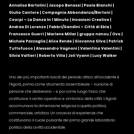
Annalisa Bartolini | Jacopo Benassi | Paola Bianchi |
Giulio Cantore | Compagnia Abbondanza/Bertoni |
Coorpi – La Danza In 1 Minuto | Invasioni Creative |
Andrea Di Lorenzo | Fabbri/Gandini – Città di Ebla |
Francesco Guerri | Marlene Millar | gruppo nanou / Ovo |
Michele Pazzaglia | Alice Rende | Giovanna Silva | Patrick
Tuttofuoco | Alessandro Vagnoni | Valentina Valentini |
Silvia Valtieri | Roberto Villa | Joli Vyann | Lucy Walker
Uno dei più importanti lasciti del periodo attico all’occidente è
l’Agorà, prima come strumento assembleare – riunione di
persone che deliberano – e poi come luogo fisico che
costituisce il centro operativo e simbolico della città. L’Agorà
accomunava la dimensione religiosa a quella politica,
commerciale, artistica. Un crocevia di esperienze che
costituivano il cuore pulsante del primo grande laboratorio
politico della civiltà occidentale.