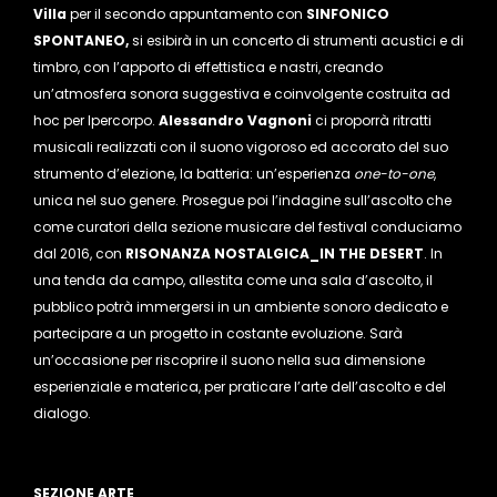
Villa
per il secondo appuntamento con
SINFONICO
SPONTANEO,
si esibirà in un concerto di strumenti acustici e di
timbro, con l’apporto di effettistica e nastri, creando
un’atmosfera sonora suggestiva e coinvolgente costruita ad
hoc per Ipercorpo.
Alessandro Vagnoni
ci proporrà ritratti
musicali realizzati con il suono vigoroso ed accorato del suo
strumento d’elezione, la batteria: un’esperienza
one-to-one
,
unica nel suo genere. Prosegue poi l’indagine sull’ascolto che
come curatori della sezione musicare del festival conduciamo
dal 2016, con
RISONANZA NOSTALGICA_IN THE DESERT
. In
una tenda da campo, allestita come una sala d’ascolto, il
pubblico potrà immergersi in un ambiente sonoro dedicato e
partecipare a un progetto in costante evoluzione. Sarà
un’occasione per riscoprire il suono nella sua dimensione
esperienziale e materica, per praticare l’arte dell’ascolto e del
dialogo.
SEZIONE ARTE