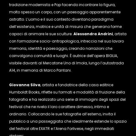
tradizione modernista e Pop facendo incontrare la figura,
molto spesso un corpo, con un paesaggio apparentemente
astratto. L’uomo e il suo contesto diventano paradigma
dell’esistenza, matrice e unità di misura che generano forme
capaci di animare le sue sculture.
Alessandra Andrini
, artista
con formazione socio-antropologica, intreccia nel suo lavoro
memoria, identità e paesaggio, creando narrazioni che
coinvolgono comunità e luoghi. È autrice dell’opera BIGLIA,
visibile davanti al Mercatone Uno di Imola, lungo l’autostrada
A14, in memoria di Marco Pantani.
Giovanna Silva
, artista e fondatrice della casa editrice
Humboldt Books, riflette su formati e modalità di fruizione della
fotografia e ha realizzato una serie di immagini degli spazi del
festival che ne rivela il loro carattere dimesso, intimo e
ordinario. Collocando le sue fotografie all’esterno, invita il
pubblico a una passeggiata che idealmente estende lo spazio
del festival oltre EXATR e l’Arena Forlivese, negli immediati
dintorni.