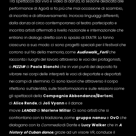
Tra spettacoli dal vivo e video di danza, la sezione dedicata alle
performance di Agorà si fa più che mai occasione di scambio,
di incontro e di attraversamento. Incrocia linguaggi differenti,
dalla danza al circo contemporaneo al teatro partecipato e
incontra artisti affermati a livello nazionale e internazionale che
entrano in dialogo diretto con lo spazio di EXATR. Lo fanno
ciascuno a suo modo: ci sono progetti speciali per il festival che
corrono sul filo della memoria, come
Audiowalk_Forlì
che
racconta i luoghi del lavoro attraverso le voci dei protagonisti,
o
PEZZI#
di
Paola Bianchi
che in vari punti del deposito fa
vibrare nei corpi delle interpreti le voci di deportate e deportati
nei campi di sterminio. Ci sono lavori che attraverso il corpo
riflettono sull’identità, sulle trasformazioni e sulle relazioni come
gli spettacoli della
Compagnia Abbondanza/Bertoni
,
di
Alice Rende
, di
Joli Vyann
e il dance
movie
LANDED
di
Marlene Millar
. Ci sono artisti che si
confrontano con la tradizione, come
gruppo nanou
e
OvO
che
dialogano con la
Commedia
di Dante e
Lucy Walker
che in
A
history of Cuban dance
, grazie ad un visore VR, conduce il