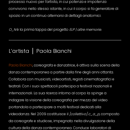
processo nuovo per l’artista, in cui potenza e impotenza
convivono nello stesso istante, in cui il corpo si fa generatore di
spazio in un continuo alternarsi di dettagli anatomici.
O_N
è la prima tappa del progetto
ELP | altre memorie.
L’artista ⎪ Paola Bianchi
Paola Bianchi
, coreografa e danzatrice, è attiva sulla scena della
danza contemporanea a partire dalla fine degli anni ottanta.
Collabora con musicisti, videoartisti, registi cinematografici e
teatrali. Con i suoi spettacoli partecipa a festival nazionali e
internazionali. La sua ricerca intorno al corpo la spinge a
indagare la visione della coreografia per mezzo del video
portandola a partecipare a molti festival dedicati alla
videodanza. Nel 2009 costituisce il
[collettivo] c_a_p
, composto
da coreografe e studiose, impegnato nella divulgazione della
cultura della danza contemporanea. Conduce laboratori di