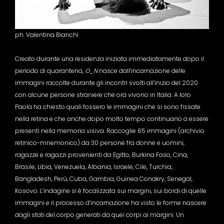
ph. Valentina Bianchi
Creato durante una residenza iniziata immediatamente dopo il
periodo di quarantena,
O_N
nasce dall’incarnazione delle
immagini raccolte durante gli incontri svolti all’inizio del 2020
con alcune persone straniere che ora vivono in Italia. A loro
Paola ha chiesto quali fossero le immagini che si sono fissate
nella retina e che anche dopo molto tempo continuano a essere
presenti nella memoria visiva. Raccoglie 65 immagini (archivio
retinico-mnemonico) da 30 persone fra donne e uomini,
ragazze e ragazzi provenienti da Egitto, Burkina Faso, Cina,
Brasile, Libia, Venezuela, Albania, Israele, Cile, Turchia,
Bangladesh, Perù, Cuba, Gambia, Guinea Conakry, Senegal,
Kosovo. L’indagine si è focalizzata sui margini, sui bordi di quelle
immagini e il processo d’incarnazione ha visto le forme nascere
dagli stati del corpo generati da quei corpi ai margini. Un