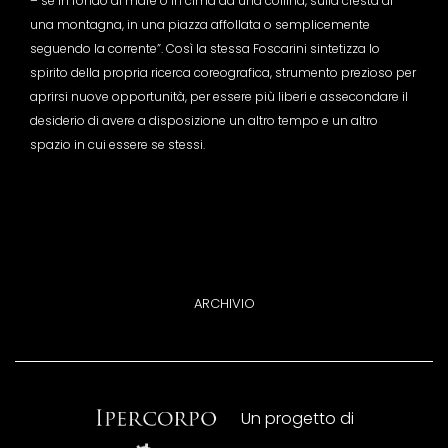
– se in fondo al mare o in cima ad una collina, sulla cresta di
una montagna, in una piazza affollata o semplicemente
seguendo la corrente”. Così la stessa Foscarini sintetizza lo
spirito della propria ricerca coreografica, strumento prezioso per
aprirsi nuove opportunità, per essere più liberi e assecondare il
desiderio di avere a disposizione un altro tempo e un altro
spazio in cui essere se stessi.
ARCHIVIO
Un progetto di