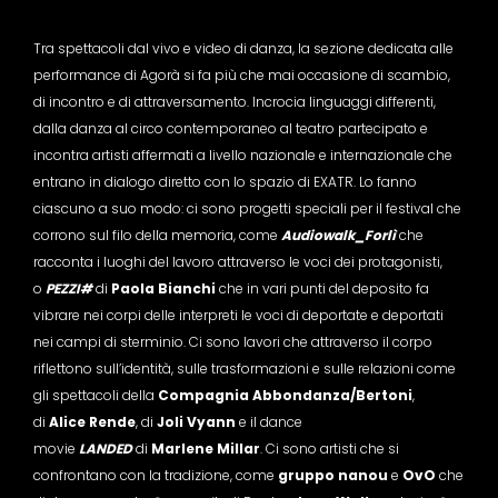
Tra spettacoli dal vivo e video di danza, la sezione dedicata alle
performance di Agorà si fa più che mai occasione di scambio,
di incontro e di attraversamento. Incrocia linguaggi differenti,
dalla danza al circo contemporaneo al teatro partecipato e
incontra artisti affermati a livello nazionale e internazionale che
entrano in dialogo diretto con lo spazio di EXATR. Lo fanno
ciascuno a suo modo: ci sono progetti speciali per il festival che
corrono sul filo della memoria, come
Audiowalk_Forlì
che
racconta i luoghi del lavoro attraverso le voci dei protagonisti,
o
PEZZI#
di
Paola Bianchi
che in vari punti del deposito fa
vibrare nei corpi delle interpreti le voci di deportate e deportati
nei campi di sterminio. Ci sono lavori che attraverso il corpo
riflettono sull’identità, sulle trasformazioni e sulle relazioni come
gli spettacoli della
Compagnia Abbondanza/Bertoni
,
di
Alice Rende
, di
Joli Vyann
e il dance
movie
LANDED
di
Marlene Millar
. Ci sono artisti che si
confrontano con la tradizione, come
gruppo nanou
e
OvO
che