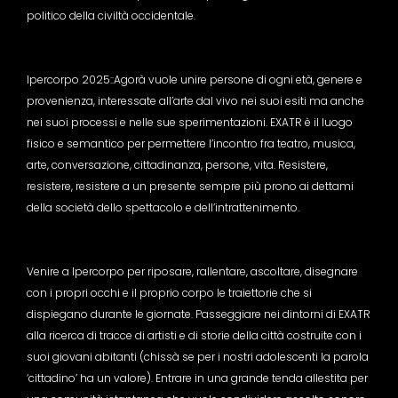
politico della civiltà occidentale.
Ipercorpo 2025::Agorà vuole unire persone di ogni età, genere e
provenienza, interessate all’arte dal vivo nei suoi esiti ma anche
nei suoi processi e nelle sue sperimentazioni. EXATR è il luogo
fisico e semantico per permettere l’incontro fra teatro, musica,
arte, conversazione, cittadinanza, persone, vita. Resistere,
resistere, resistere a un presente sempre più prono ai dettami
della società dello spettacolo e dell’intrattenimento.
Venire a Ipercorpo per riposare, rallentare, ascoltare, disegnare
con i propri occhi e il proprio corpo le traiettorie che si
dispiegano durante le giornate. Passeggiare nei dintorni di EXATR
alla ricerca di tracce di artisti e di storie della città costruite con i
suoi giovani abitanti (chissà se per i nostri adolescenti la parola
‘cittadino’ ha un valore). Entrare in una grande tenda allestita per