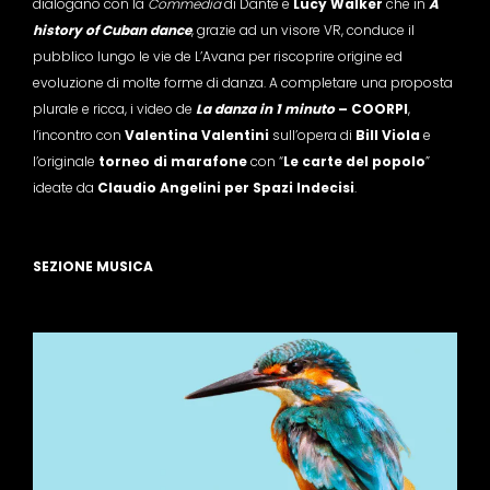
dialogano con la
Commedia
di Dante e
Lucy Walker
che in
A
history of Cuban dance
, grazie ad un visore VR, conduce il
pubblico lungo le vie de L’Avana per riscoprire origine ed
evoluzione di molte forme di danza. A completare una proposta
plurale e ricca, i video de
La danza in 1 minuto
– COORPI
,
l’incontro con
Valentina Valentini
sull’opera di
Bill Viola
e
l’originale
torneo di marafone
con “
Le carte del popolo
”
ideate da
Claudio Angelini per Spazi Indecisi
.
SEZIONE MUSICA