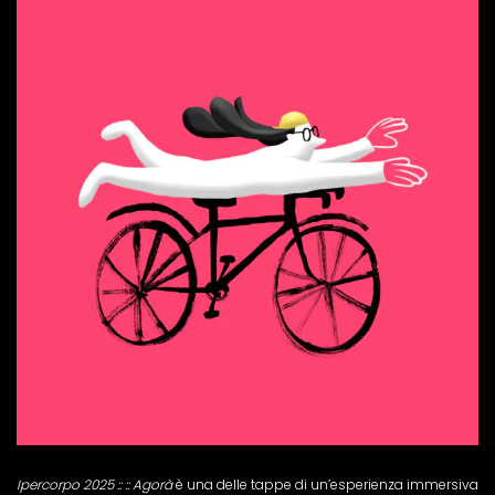
Ipercorpo 2025 :: :: Agorà
è una delle tappe di un’esperienza immersiva