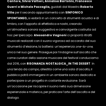
Cantore, Silvia Valtieri, Annalisa Bartolini, Francesco
Guerri e Michele Pazzaglia,
guidati dal Maestro
Roberto
Villa
per il secondo appuntamento con
SINFONICO
SPONTANEO,
si esibirà in un concerto di strumenti acustici e di
timbro, con l’apporto di effettistica e nastri, creando
un’atmosfera sonora suggestiva e coinvolgente costruita ad
hoc per Ipercorpo.
Alessandro Vagnoni
ci proporrà ritratti
musicali realizzati con il suono vigoroso ed accorato del suo
strumento d’elezione, la batteria: un’esperienza
one-to-one
,
unica nel suo genere. Prosegue poi l’indagine sull’ascolto che
come curatori della sezione musicare del festival conduciamo
dal 2016, con
RISONANZA NOSTALGICA_IN THE DESERT
. In
una tenda da campo, allestita come una sala d’ascolto, il
pubblico potrà immergersi in un ambiente sonoro dedicato e
partecipare a un progetto in costante evoluzione. Sarà
un’occasione per riscoprire il suono nella sua dimensione
esperienziale e materica, per praticare l’arte dell’ascolto e del
dialogo.