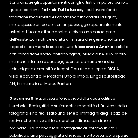
Sono cinque gli appuntamenti con gli artisti che partecipano a
questa edizione:
Patrick Tuttofuoco,
il cui lavoro fonde
tradizione modernista e Pop facendo incontrare la figura,
molto spesso un corpo, con un paesaggio apparentemente
astratto. L’uomo e il suo contesto diventano paradigma
dell’esistenza, matrice e unità di misura che generano forme
capaci di animare le sue sculture.
Alessandra Andrini
, artista
con formazione socio-antropologica, intreccia nel suo lavoro
memoria, identità e paesaggio, creando narrazioni che
coinvolgono comunità e luoghi. È autrice dell’opera BIGLIA,
visibile davanti al Mercatone Uno di Imola, lungo l’autostrada
A14, in memoria di Marco Pantani.
Giovanna Silva
, artista e fondatrice della casa editrice
Humboldt Books, riflette su formati e modalità di fruizione della
fotografia e ha realizzato una serie di immagini degli spazi del
festival che ne rivela il loro carattere dimesso, intimo e
ordinario. Collocando le sue fotografie all’esterno, invita il
pubblico a una passeggiata che idealmente estende lo spazio