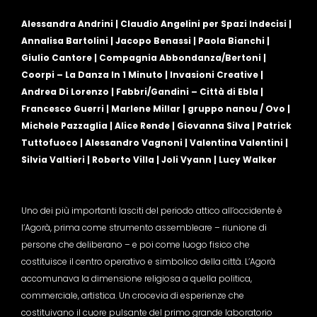
Alessandra Andrini | Claudio Angelini per Spazi Indecisi |
Annalisa Bartolini | Jacopo Benassi | Paola Bianchi |
Giulio Cantore | Compagnia Abbondanza/Bertoni |
Coorpi – La Danza In 1 Minuto | Invasioni Creative |
Andrea Di Lorenzo | Fabbri/Gandini – Città di Ebla |
Francesco Guerri | Marlene Millar | gruppo nanou / Ovo |
Michele Pazzaglia | Alice Rende | Giovanna Silva | Patrick
Tuttofuoco | Alessandro Vagnoni | Valentina Valentini |
Silvia Valtieri | Roberto Villa | Joli Vyann | Lucy Walker
Uno dei più importanti lasciti del periodo attico all’occidente è
l’Agorà, prima come strumento assembleare – riunione di
persone che deliberano – e poi come luogo fisico che
costituisce il centro operativo e simbolico della città. L’Agorà
accomunava la dimensione religiosa a quella politica,
commerciale, artistica. Un crocevia di esperienze che
costituivano il cuore pulsante del primo grande laboratorio