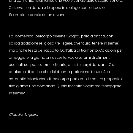
una comunità istantanea che vuole condividere ascolto sonoro.
Osservare la danza e le opere in dialogo con lo spazio.
Scambiare parole su un divano.
Poi domenica Ipercorpo diviene “Sagra”, parola antica, con
solida tradizione religiosa (re-legere, aver cura, tenere insieme)
ma anche festa del raccolto. Dall’alba al tramonto. Colazioni per
omaggiare la giornata nascente, vociare, fumi di alimenti
cucinati sul posto, tornei di carte, artisti e corpi danzanti. C’è
qualcosa di antico che dobbiamo portare nel futuro. Alla
comunità istantanea di Ipercorpo portiamo le nostre proposte e
rivolgiamo una domanda. Quale raccolto vogliamo festeggiare
insieme?
Claudio Angelini