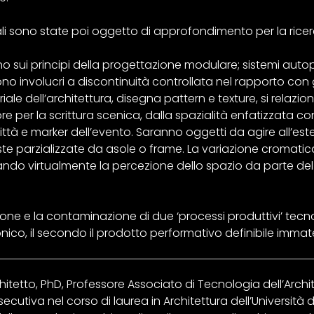
li sono state poi oggetto di approfondimento per la ricerc
no sui principi della progettazione modulare; sistemi autop
iscono involucri a discontinuità controllata nel rapporto con 
e dell’architettura, disegna pattern e texture, si relaziona 
e per la scrittura scenica, dalla spazialità enfatizzata con 
tà e marker dell’evento. Saranno oggetti da agire all’ester
e parzializzate da asole o frame. La variazione cromatica d
cando virtualmente la percezione dello spazio da parte de
one e la contaminazione di due ‘processi produttivi’ tecno
nico, il secondo il prodotto performativo definibile immate
chitetto, PhD, Professore Associato di Tecnologia dell’Arch
cutiva nel corso di laurea in Architettura dell’Università d