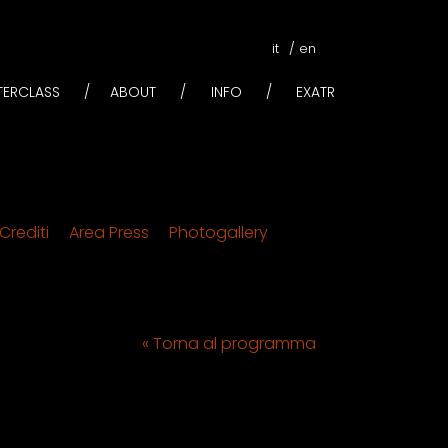
it
en
STERCLASS
ABOUT
INFO
EXATR
Crediti
Area Press
Photogallery
« Torna al programma