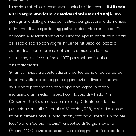
La sezione si intitola
Verso sera
e include gli interventi di
Alfredo
Pirri
,
Sergio Breviario
,
Adelaide Cioni
e
Mattia Pajè
, uno
per ognuna delle giornate del festival, dal giovedì alla domenica,
all’interno di uno spazio suggestivo, adiacente a quello dell’Ex
deposito ATR: l’arena estiva del Cinema Apollo, costruita all’inizio
del secolo scorso con vaghe influenze Art Déco, collocata al
centro di un cortile privato del centro storico, da tempo
dismessa, e utilizzata, fino al 1977, per spettacoli teatrali e
cinematografici.
Gli artisti invitati a questa edizione partecipano a Ipercorpo per
la prima volta, appartengono a generazioni diverse e hanno
sviluppato pratiche che non appaiono legate in modo
esclusivo a un medium specifico: il lavoro di Alfredo Pirri
(Cosenza, 1957) è emerso alla fine degli Ottanta, con la sua
partecipazione alla Biennale di Venezia (1988), e si articola, con
lavori bidimensionali e installazioni, attorno all’idea di un “colore
luce” e di un “colore materia”; la poetica di Sergio Breviario
(Milano, 1974) sovrappone scultura e disegno e può approdare