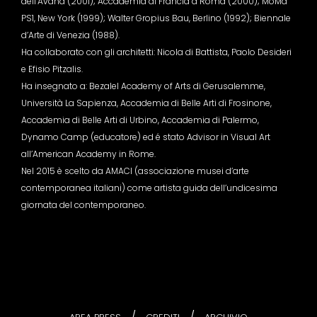
dell’Avana (2001); Accademia di Francia a Roma (2000); MoMa
PS1, New York (1999); Walter Gropius Bau, Berlino (1992); Biennale
d’Arte di Venezia (1988).
Ha collaborato con gli architetti: Nicola di Battista, Paolo Desideri
e Efisio Pitzalis.
Ha insegnato a: Bezalel Academy of Arts di Gerusalemme,
Università La Sapienza, Accademia di Belle Arti di Frosinone,
Accademia di Belle Arti di Urbino, Accademia di Palermo,
Dynamo Camp (educatore) ed é stato Advisor in Visual Art
all’American Academy in Rome.
Nel 2015 è scelto da AMACI (associazione musei d’arte
contemporanea italiani) come artista guida dell’undicesima
giornata del contemporaneo.
/
/