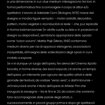
a una dimensione in cui i due medium interagiscono tra loro in
forma performativa fino a coinvolgere il corpo di attori e/o
spettatori; il lavoro di Adelaide Cioni (Bologna, 1976) nasce dal
disegno e mostra figure semplici – motivi astratti, decorativi,
pattern, motivi vegetali o riconducibili al reale – che, pur replicate
in forma bidimensionale (in stoffe cucite su tela o in proiezioni di
disegni su diapositive), sembrano appropriarsi dello spazio
come “colori volumi”; Mattia Pajè (Melzo, 1991) contamina
medium diversi per via di approcci eterogenei, associazioni
inaspettate, all’insegna delle sollecitazioni degli spazi in cui è
invitato a esporre.
Se vi è dunque un luogo dell’opera, l’ex arena del Cinema Apollo
toccata, in forme diverse, dai lavori esposti, c’è anche un tempo
dell’opera: un intervento per ognuno dei quattro artisti e delle
giornate del festival, da visitare “verso sera”, o dall’imbrunire –
All’imbrunire
è anche il titolo dell’opera di Alfredo Pirri che
inaugura la rassegna – tra le 19 e le 20, da coloro che vorranno
farsi accompagnare dalle parole degli artisti, o
successivamente in piccoli gruppi prima e dopo gli spettacoli